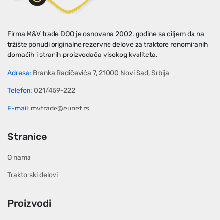
Firma M&V trade DOO je osnovana 2002. godine sa ciljem da na
tržište ponudi originalne rezervne delove za traktore renomiranih
domaćih i stranih proizvođača visokog kvaliteta.
Adresa:
Branka Radičevića 7, 21000 Novi Sad, Srbija
Telefon:
021/459-222
E-mail:
mvtrade@eunet.rs
Stranice
O nama
Traktorski delovi
Proizvodi