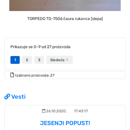
TORPEDO TD-7506 čaura rukavca (slepa)
Prikazuje se 0-9 od 27 proizvoda
1
2
3
Sledeća
Izabrano proizvoda: 27
Vesti
26.10.2020.
17:43:17
JESENJI POPUST!