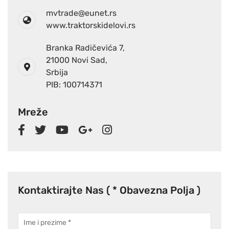
mvtrade@eunet.rs
www.traktorskidelovi.rs
Branka Radičevića 7,
21000 Novi Sad,
Srbija
PIB: 100714371
Mreže
Kontaktirajte Nas ( * Obavezna Polja )