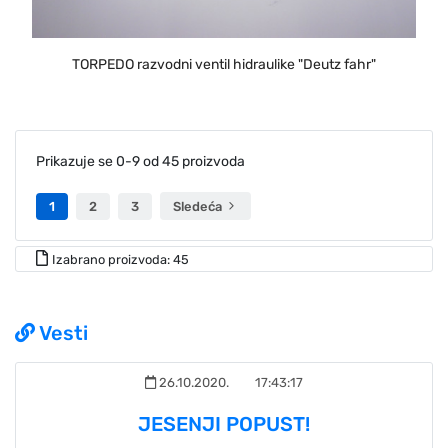
TORPEDO razvodni ventil hidraulike "Deutz fahr"
Prikazuje se 0-9 od 45 proizvoda
1
2
3
Sledeća
Izabrano proizvoda: 45
Vesti
26.10.2020.
17:43:17
JESENJI POPUST!