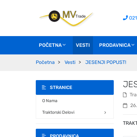
021
POČETNA
VESTI
PRODAVNICA
Početna
Vesti
JESENJI POPUST!
JE
STRANICE
Tra
O Nama
26.
Traktorski Delovi
TRAKT
PRODAVNICA