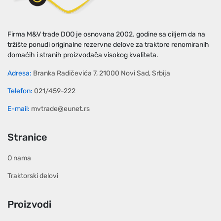
Firma M&V trade DOO je osnovana 2002. godine sa ciljem da na
tržište ponudi originalne rezervne delove za traktore renomiranih
domaćih i stranih proizvođača visokog kvaliteta.
Adresa:
Branka Radičevića 7, 21000 Novi Sad, Srbija
Telefon:
021/459-222
E-mail:
mvtrade@eunet.rs
Stranice
O nama
Traktorski delovi
Proizvodi