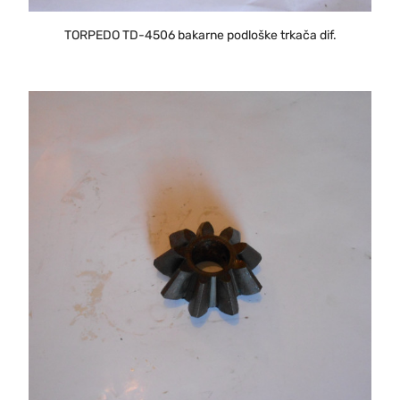
TORPEDO TD-4506 bakarne podloške trkača dif.