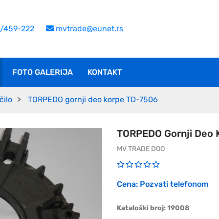
/459-222
mvtrade@eunet.rs
FOTO GALERIJA
KONTAKT
čilo
TORPEDO gornji deo korpe TD-7506
TORPEDO Gornji Deo 
MV TRADE DOO
Cena: Pozvati telefonom
Kataloški broj: 19008