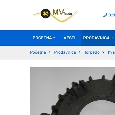
021
POČETNA
VESTI
PRODAVNICA
Početna
Prodavnica
Torpedo
Kva