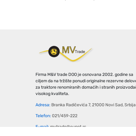
Firma M&V trade DOO je osnovana 2002. godine sa
ciljem da na tržište ponudi originalne rezervne delov
za traktore renomiranih domaćih i stranih proizvođ
visokog kvaliteta.
Adresa:
Branka Radičevića 7, 21000 Novi Sad, Srbija
Telefon:
021/459-222
E-mail:
mvtrade@eunet.rs