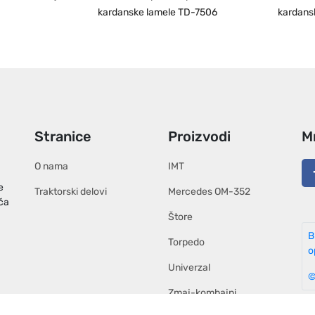
kardanske lamele TD-7506
kardans
Stranice
Proizvodi
M
O nama
IMT
e
Traktorski delovi
Mercedes OM-352
ača
Štore
B
Torpedo
o
Univerzal
©
Zmaj-kombajni