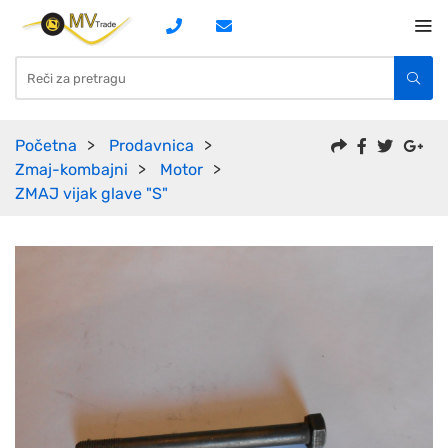
Početna
Prodavnica
Zmaj-kombajni
Motor
ZMAJ vijak glave "S"