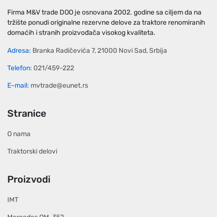
Firma M&V trade DOO je osnovana 2002. godine sa ciljem da na
tržište ponudi originalne rezervne delove za traktore renomiranih
domaćih i stranih proizvođača visokog kvaliteta.
Adresa:
Branka Radičevića 7, 21000 Novi Sad, Srbija
Telefon:
021/459-222
E-mail:
mvtrade@eunet.rs
Stranice
O nama
Traktorski delovi
Proizvodi
IMT