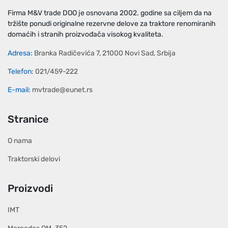
Firma M&V trade DOO je osnovana 2002. godine sa ciljem da na
tržište ponudi originalne rezervne delove za traktore renomiranih
domaćih i stranih proizvođača visokog kvaliteta.
Adresa:
Branka Radičevića 7, 21000 Novi Sad, Srbija
Telefon:
021/459-222
E-mail:
mvtrade@eunet.rs
Stranice
O nama
Traktorski delovi
Proizvodi
IMT