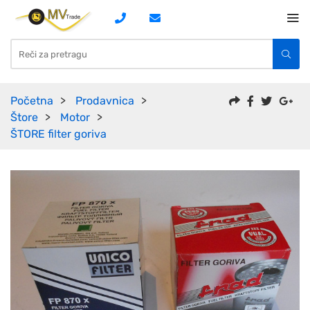
Početna
Prodavnica
Štore
Motor
ŠTORE filter goriva