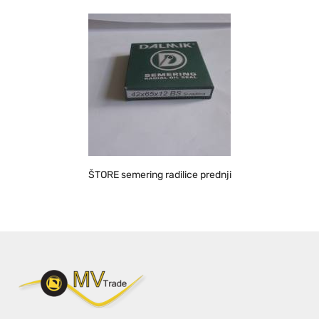
ŠTORE semering radilice prednji