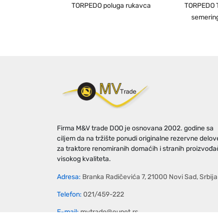
TORPEDO poluga rukavca
TORPEDO 
semerin
Firma M&V trade DOO je osnovana 2002. godine sa
ciljem da na tržište ponudi originalne rezervne delov
za traktore renomiranih domaćih i stranih proizvođ
visokog kvaliteta.
Adresa:
Branka Radičevića 7, 21000 Novi Sad, Srbija
Telefon:
021/459-222
E-mail:
mvtrade@eunet.rs