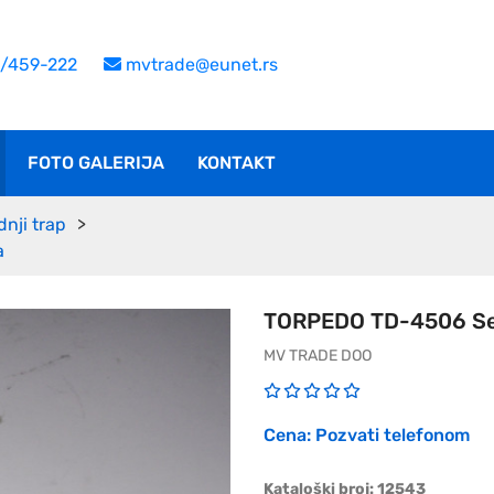
/459-222
mvtrade@eunet.rs
FOTO GALERIJA
KONTAKT
dnji trap
a
TORPEDO TD-4506 Se
MV TRADE DOO
Cena: Pozvati telefonom
Kataloški broj: 12543