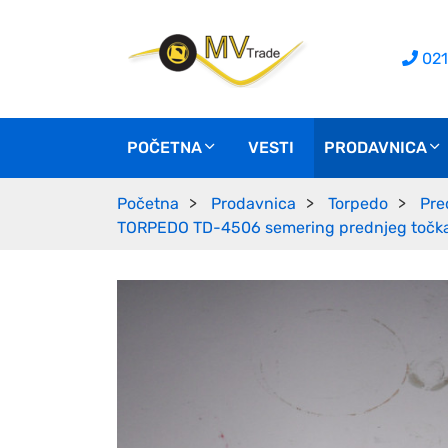
021
POČETNA
VESTI
PRODAVNICA
Početna
Prodavnica
Torpedo
Pre
TORPEDO TD-4506 semering prednjeg točk