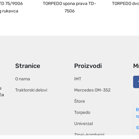
TD 75/9006
TORPEDO spona prava TD-
TORPEDO dvo
g rukavca
7506
Stranice
Proizvodi
M
O nama
IMT
e
Traktorski delovi
Mercedes OM-352
ača
Štore
B
Torpedo
o
Univerzal
©
Zmaj-kombajni